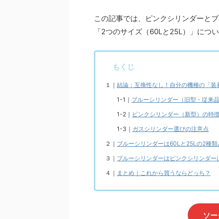
この記事では、ピンクシリンダーとブ
「2つのサイズ（60Lと25L）」に
もくじ
１｜
結論：互換性なし！自分の機種の「装
1-1｜
ブルーシリンダー（旧型・従来
1-2｜
ピンクシリンダー（新型）の特
1-3｜
ガスシリンダー選びの注意点
２｜
ブルーシリンダーは60Lと25Lの2種
３｜
ブルーシリンダーはピンクシリンダー
４｜
まとめ｜これから買うならどっち？
ソー