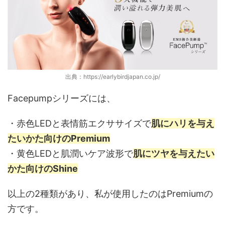
出典：https://earlybirdjapan.co.jp/
Facepumpシリーズには、
・赤色LEDと表情筋エクササイズで
肌にハリを与え
たいかた向けのPremium
・黄色LEDと肌潤いケア波形で
肌にツヤを与えたい
かた向けのShine
以上の2種類があり、私が使用したのはPremiumの
方です。